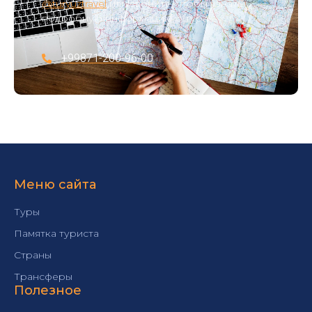
@turyuztravel
или звоните, чтобы узнать
подробную информацию о турах:
+99871-200-96-00
Меню сайта
Туры
Памятка туриста
Страны
Трансферы
Полезное