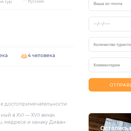
й тур
Русский
ека
4 человека
ие достопримечательности:
ный в XVI — XVII веках.
, медресе и ханаку Диван-
Остались 