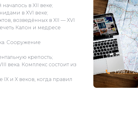
 началось в XII веке;
Tury.uz подб
идами в XVI веке;
запросам тур
тов, возведённых в XII — XVI
документов, а
мечеть Калон и медресе
на связи на п
путешествия.
канал в Teleg
ека. Сооружение
звоните, что
информацию о
нтальную крепость;
III века. Комплекс состоит из
+99871-20
 IX и X веков, когда правил