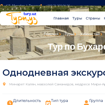
47А, Мирабад-1, Ташкент
+998 71 200 96 00
Главная
Туры
Страны
Главная
Туры
Узбекистан
Тур по Бухаре
Однодневная экскурс
Минарет Калян, мавзолей Саманидов, медресе Мири-Ар
Длительность
Тип тура
Группа