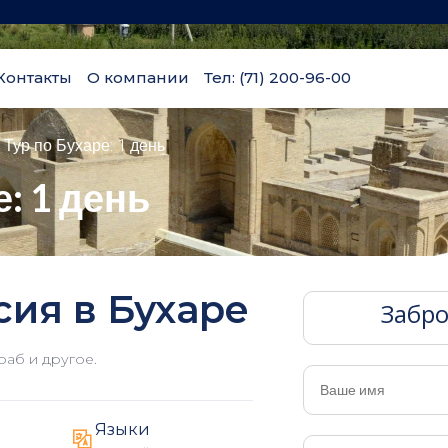
Контакты
О компании
Тел: (71) 200-96-00
Тур по Бухаре: 1 день
: 1 день
ия в Бухаре
Забро
аб и другое.
Языки