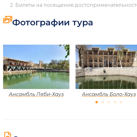
Билеты на посещение достопримечательност
Фотографии тура
Ансамбль Ляби-Хауз
Ансамбль Боло-Хауз