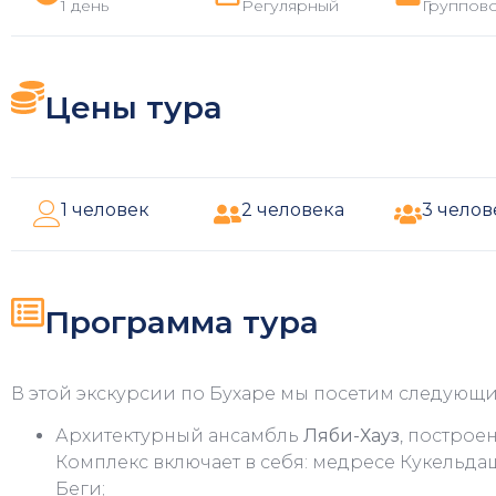
1 день
Регулярный
Группово
Цены тура
1 человек
2 человека
3 челов
Программа тура
В этой экскурсии по Бухаре мы посетим следующ
Архитектурный ансамбль
Ляби-Хауз
, построен
Комплекс включает в себя: медресе Кукельдаш
Беги;