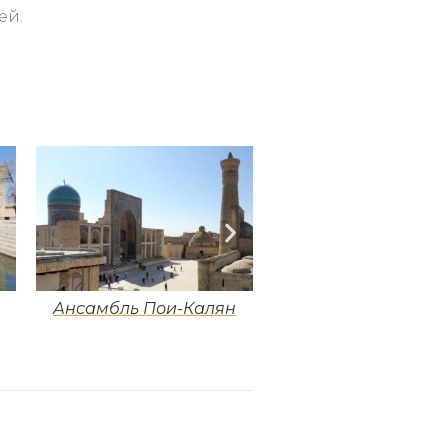
ей.
Ансамбль Пои-Калян
Медресе Улугбе