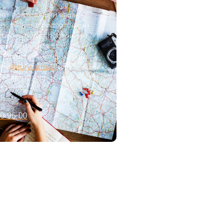
ерет подходящий вашим
, поможет с подготовкой
 также будет постоянно
ротяжении всего
 Подписывайтесь на наш
ram
@turyuztravel
или
бы узнать подробную
 турах:
0-96-00