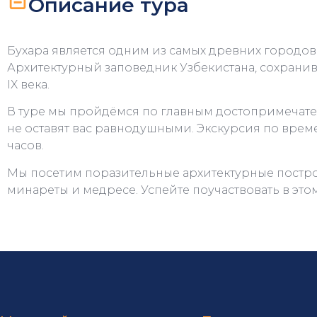
Описание тура
Бухара является одним из самых древних городов
Архитектурный заповедник Узбекистана, сохрани
IX века.
В туре мы пройдёмся по главным достопримечате
не оставят вас равнодушными. Экскурсия по време
часов.
Мы посетим поразительные архитектурные построй
минареты и медресе. Успейте поучаствовать в это