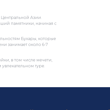
 Центральной Азии.
вший памятники, начиная с
льностям Бухары, которые
ни занимает около 6-7
ки, в том числе мечети,
м увлекательном туре.