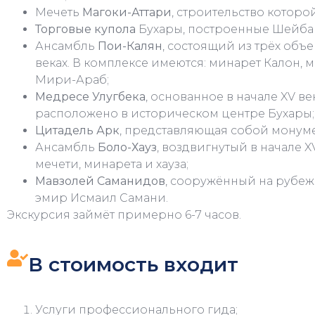
Мечеть
Магоки-Аттари
, строительство которой
Торговые купола
Бухары, построенные Шейбан
Ансамбль
Пои-Калян
, состоящий из трёх объек
веках. В комплексе имеются: минарет Калон, 
Мири-Араб;
Медресе Улугбека
, основанное в начале XV в
расположено в историческом центре Бухары;
Цитадель Арк
, представляющая собой монуме
Ансамбль
Боло-Хауз
, воздвигнутый в начале XV
мечети, минарета и хауза;
Мавзолей Саманидов
, сооружённый на рубеже
эмир Исмаил Самани.
Экскурсия займёт примерно 6-7 часов.
В стоимость входит
Услуги профессионального гида;