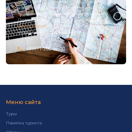
запросам тур, поможет с подготовкой
документов, а также будет постоянно на
связи на протяжении всего путешествия.
Подписывайтесь на наш канал в Telegram
@turyuztravel
или звоните, чтобы узнать
подробную информацию о турах:
+99871-200-96-00
Меню сайта
Туры
Памятка туриста