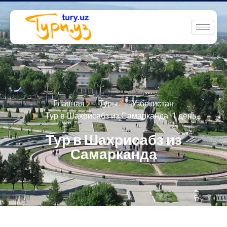
Главная
Туры
Узбекистан
Тур в Шахрисабз из Самарканда: 1 день
Тур в Шахрисабз из
Самарканда