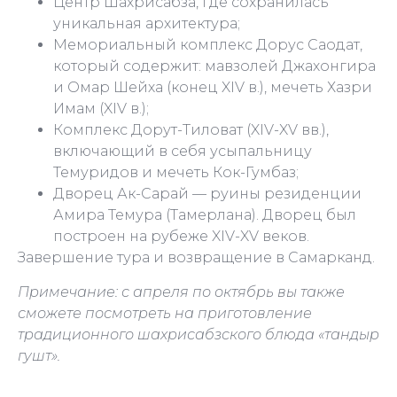
Центр Шахрисабза, где сохранилась
уникальная архитектура;
Мемориальный комплекс Дорус Саодат,
который содержит: мавзолей Джахонгира
и Омар Шейха (конец XIV в.), мечеть Хазри
Имам (XIV в.);
Комплекс Дорут-Тиловат (XIV-XV вв.),
включающий в себя усыпальницу
Темуридов и мечеть Кок-Гумбаз;
Дворец Ак-Сарай — руины резиденции
Амира Темура (Тамерлана). Дворец был
построен на рубеже XIV-XV веков.
Завершение тура и возвращение в Самарканд.
Примечание: с апреля по октябрь вы также
сможете посмотреть на приготовление
традиционного шахрисабзского блюда «тандыр
гушт».